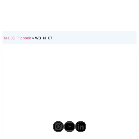
Real3D Flipbook
»
WB_N_07
Instagram
YouTube
LinkedIn