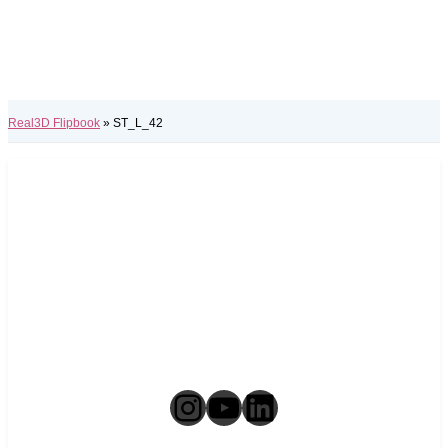
Real3D Flipbook
»
ST_L_42
Instagram
YouTube
LinkedIn