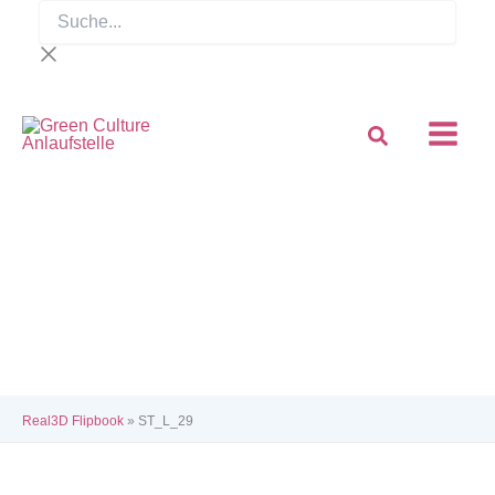
Suche...
Zum
Inhalt
springen
Real3D Flipbook
»
ST_L_29