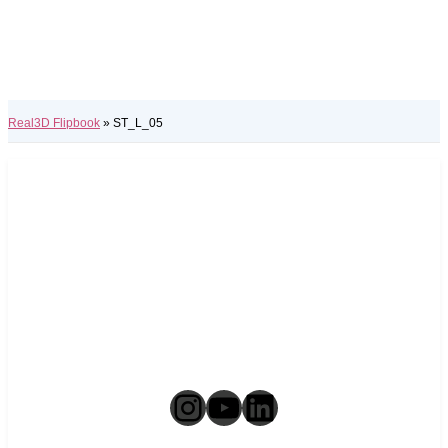
Real3D Flipbook
»
ST_L_05
Instagram
YouTube
LinkedIn