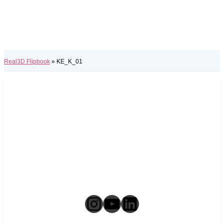
Real3D Flipbook
»
KE_K_01
Instagram
YouTube
LinkedIn