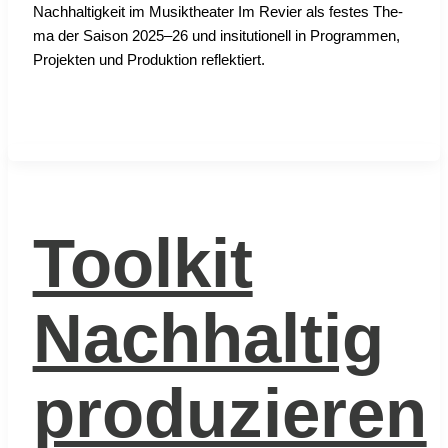
Nach­hal­tig­keit im Musik­thea­ter Im Revier als fes­tes The­
ma der Sai­son 2025–26 und insi­tu­tio­nell in Pro­gram­men,
Pro­jek­ten und Pro­duk­ti­on reflek­tiert.
Toolkit
Nachhaltig
produzieren