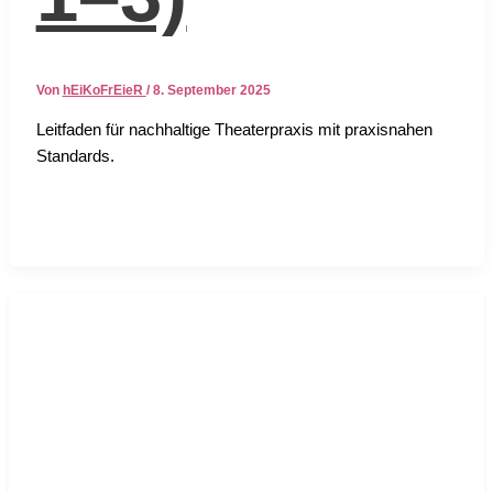
Von
hEiKoFrEieR
/
8. September 2025
Leit­fa­den für nach­hal­ti­ge Thea­ter­pra­xis mit pra­xis­na­hen
Stan­dards.