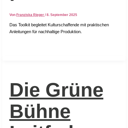
Von
Franziska Rieger
/
8. September 2025
Das Tool­kit beglei­tet Kul­tur­schaf­fen­de mit prak­ti­schen
Anlei­tun­gen für nach­hal­ti­ge Pro­duk­ti­on.
Die Grüne
Bühne