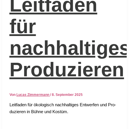
Leitfaden
für
nachhaltige
Produzieren
Von
Lucas Zimmermann
/
8. September 2025
Leit­fa­den für öko­lo­gisch nach­hal­ti­ges Ent­wer­fen und Pro­
du­zie­ren in Büh­ne und Kos­tüm.